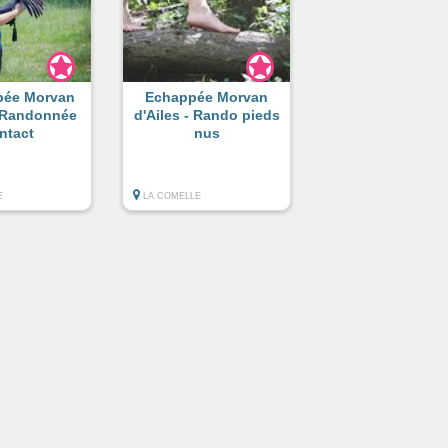
pée Morvan
Echappée Morvan
- Randonnée
d'Ailes - Rando pieds
ntact
nus
E
LA COMELLE