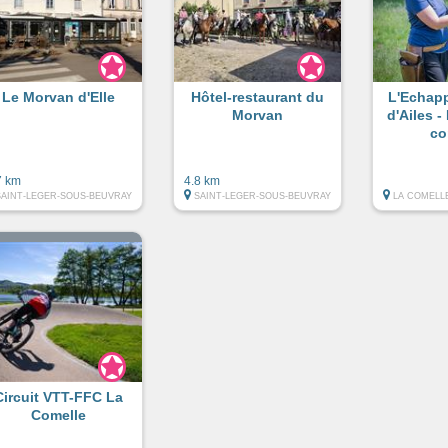
Le Morvan d'Elle
Hôtel-restaurant du
L'Echap
Morvan
d'Ailes 
co
7 km
4.8 km
SAINT-LEGER-SOUS-BEUVRAY
SAINT-LEGER-SOUS-BEUVRAY
LA COMELL
Circuit VTT-FFC La
Comelle